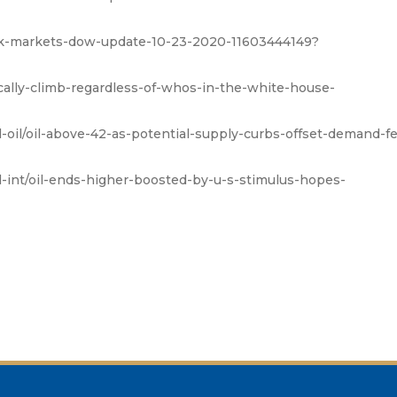
ock-markets-dow-update-10-23-2020-11603444149?
ically-climb-regardless-of-whos-in-the-white-house-
l-oil/oil-above-42-as-potential-supply-curbs-offset-demand-fe
il-int/oil-ends-higher-boosted-by-u-s-stimulus-hopes-