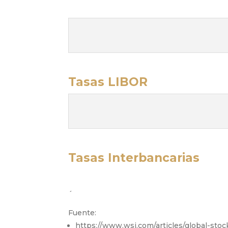
Tasas LIBOR
Tasas Interbancarias
´
Fuente:
https://www.wsj.com/articles/global-st