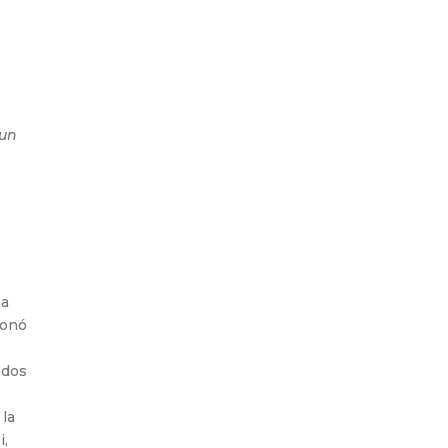
 un
ma
ionó
ados
 la
i,