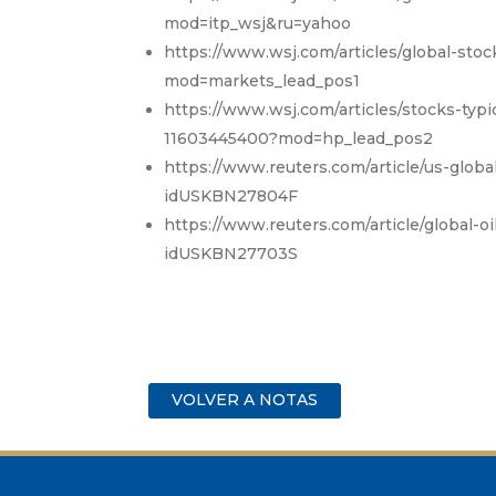
mod=itp_wsj&ru=yahoo
https://www.wsj.com/articles/global-st
mod=markets_lead_pos1
https://www.wsj.com/articles/stocks-typ
11603445400?mod=hp_lead_pos2
https://www.reuters.com/article/us-globa
idUSKBN27804F
https://www.reuters.com/article/global-o
idUSKBN27703S
VOLVER A NOTAS