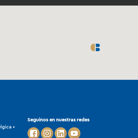
Seguinos en nuestras redes
lgica •