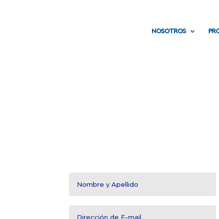
NOSOTROS
PR
CONTACTO