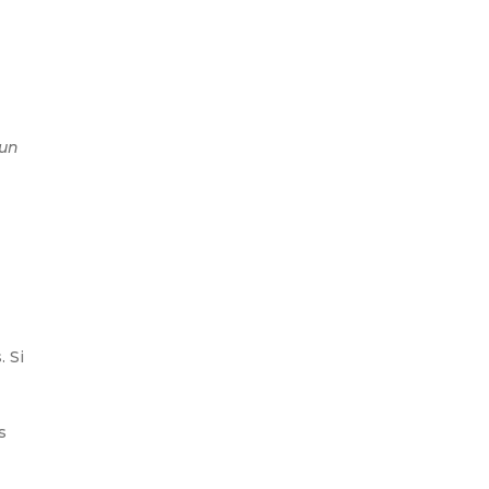
 un
. Si
s