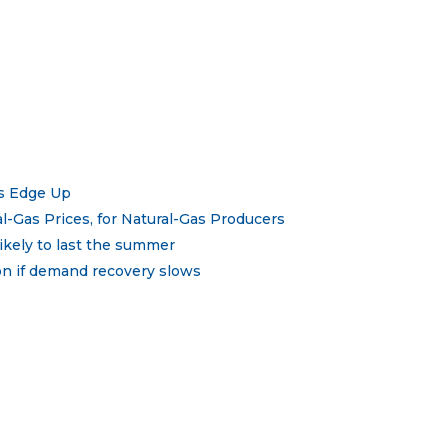
ms Edge Up
l-Gas Prices, for Natural-Gas Producers
likely to last the summer
ion if demand recovery slows