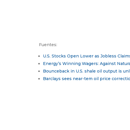
Fuentes:
U.S. Stocks Open Lower as Jobless Clai
Energy’s Winning Wagers: Against Natura
Bounceback in U.S. shale oil output is un
Barclays sees near-tem oil price correct