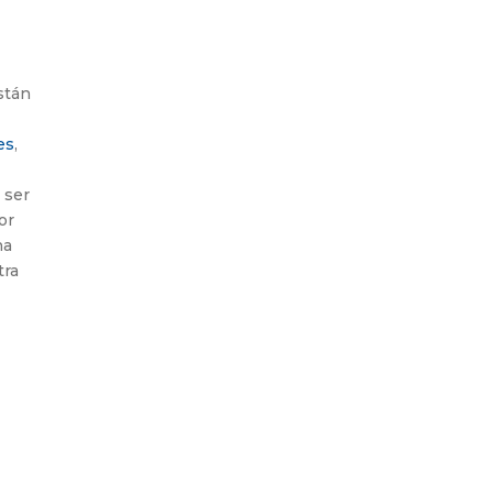
stán
es
,
o
 ser
or
ha
tra
.