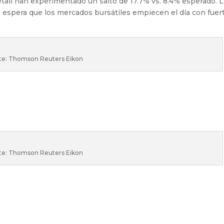
etail han experimentado un salto de 17.7% vs. 8.4% esperado. 
 espera que los mercados bursátiles empiecen el día con fuer
te: Thomson Reuters Eikon
te: Thomson Reuters Eikon