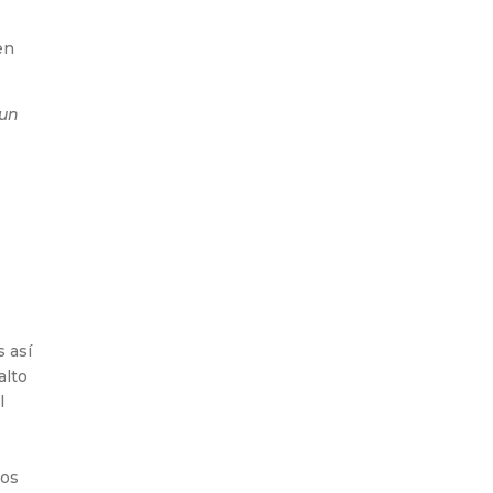
en
 un
 así
alto
l
nos