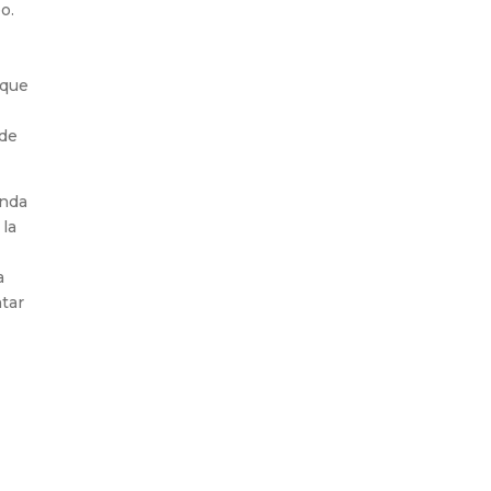
o.
 que
 de
anda
 la
a
ntar