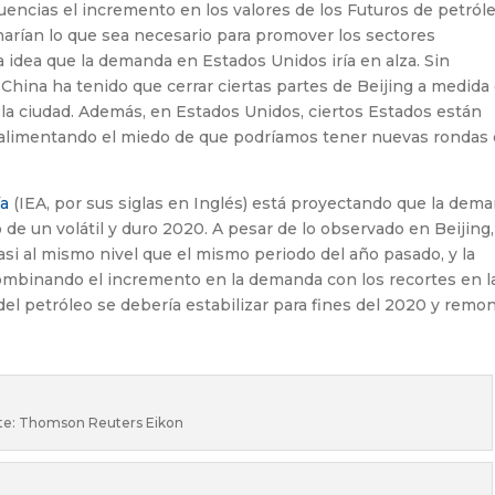
encias el incremento en los valores de los Futuros de petróle
harían lo que sea necesario para promover los sectores
la idea que la demanda en Estados Unidos iría en alza. Sin
hina ha tenido que cerrar ciertas partes de Beijing a medida
a ciudad. Además, en Estados Unidos, ciertos Estados están
, alimentando el miedo de que podríamos tener nuevas rondas
ía
(IEA, por sus siglas en Inglés) está proyectando que la dem
 de un volátil y duro 2020. A pesar de lo observado en Beijing,
si al mismo nivel que el mismo periodo del año pasado, y la
ombinando el incremento en la demanda con los recortes en l
 del petróleo se debería estabilizar para fines del 2020 y remo
te: Thomson Reuters Eikon