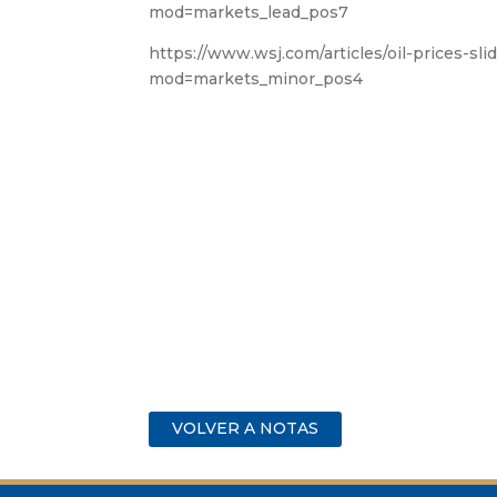
mod=markets_lead_pos7
https://www.wsj.com/articles/oil-prices-
mod=markets_minor_pos4
VOLVER A NOTAS