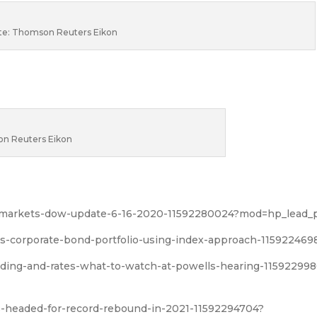
te: Thomson Reuters Eikon
n Reuters Eikon
ck-markets-dow-update-6-16-2020-11592280024?mod=hp_lead_
ass-corporate-bond-portfolio-using-index-approach-115922469
nding-and-rates-what-to-watch-at-powells-hearing-11592299
is-headed-for-record-rebound-in-2021-11592294704?