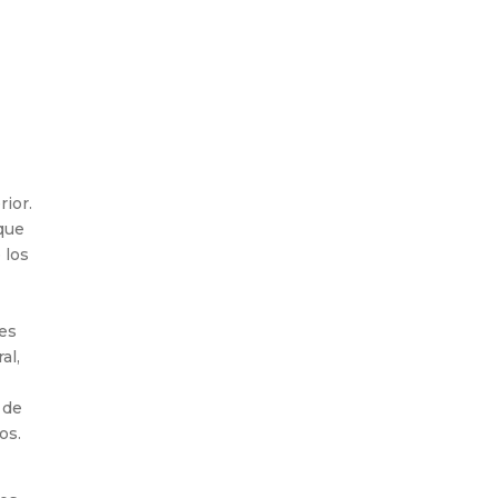
rior.
 que
 los
res
al,
 de
os.
e