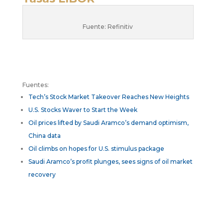
Fuente: Refinitiv
Fuentes:
Tech’s Stock Market Takeover Reaches New Heights
U.S. Stocks Waver to Start the Week
Oil prices lifted by Saudi Aramco’s demand optimism,
China data
Oil climbs on hopes for U.S. stimulus package
Saudi Aramco’s profit plunges, sees signs of oil market
recovery