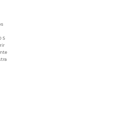
os
D 5
rir
Ente
stra