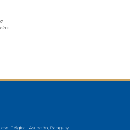
ia
cias
 esq. Bélgica • Asunción, Paraguay