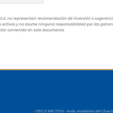
.A. no representan recomendación de inversión o sugerenc
 activos y no asume ninguna responsabilidad por las ganan
mación contenida en este documento.
+595 21 618 7900 • Avda. Aviadores del Chaco