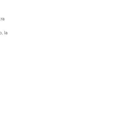
tra
, la