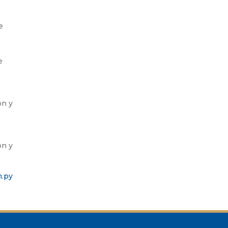
e
e
ón y
ón y
m.py