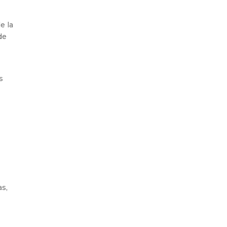
e la
de
s
as,